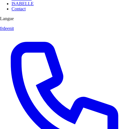
ISABELLE
Contact
Langue
fr
de
en
it