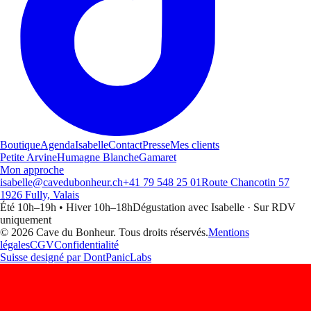
Boutique
Agenda
Isabelle
Contact
Presse
Mes clients
Petite Arvine
Humagne Blanche
Gamaret
Mon approche
isabelle@cavedubonheur.ch
+41 79 548 25 01
Route Chancotin 57
1926 Fully, Valais
Été 10h–19h • Hiver 10h–18h
Dégustation avec Isabelle
·
Sur RDV
uniquement
© 2026 Cave du Bonheur. Tous droits réservés.
Mentions
légales
CGV
Confidentialité
Suisse designé par
DontPanicLabs