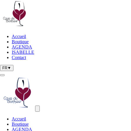
Aller au contenu principal
Accueil
Boutique
AGENDA
ISABELLE
Contact
FR
▼
Menu de navigation
Accueil
Boutique
AGENDA