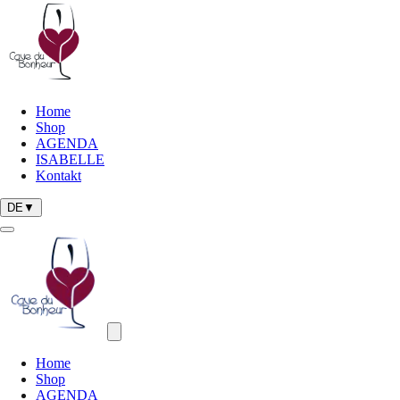
Aller au contenu principal
Home
Shop
AGENDA
ISABELLE
Kontakt
DE
▼
Menu de navigation
Home
Shop
AGENDA