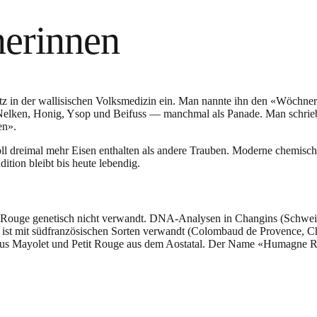
erinnen
 in der wallisischen Volksmedizin ein. Man nannte ihn den «Wöchneri
Nelken, Honig, Ysop und Beifuss — manchmal als Panade. Man schrieb 
en».
ll dreimal mehr Eisen enthalten als andere Trauben. Moderne chemisch
ition bleibt bis heute lebendig.
e genetisch nicht verwandt. DNA-Analysen in Changins (Schweiz) und
 ist mit südfranzösischen Sorten verwandt (Colombaud de Provence, 
g aus Mayolet und Petit Rouge aus dem Aostatal. Der Name «Humagne R