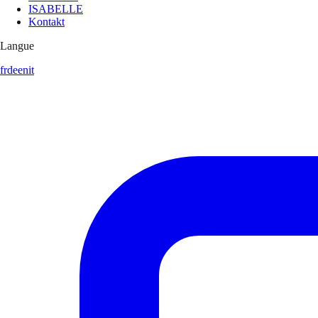
ISABELLE
Kontakt
Langue
fr
de
en
it