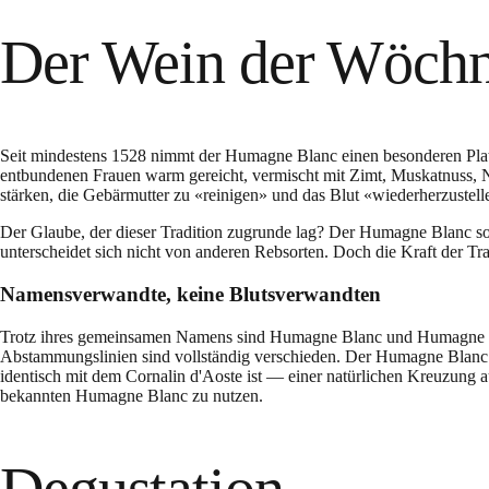
Der Wein der Wöchn
Seit mindestens 1528 nimmt der Humagne Blanc einen besonderen Platz
entbundenen Frauen warm gereicht, vermischt mit Zimt, Muskatnuss, 
stärken, die Gebärmutter zu «reinigen» und das Blut «wiederherzustell
Der Glaube, der dieser Tradition zugrunde lag? Der Humagne Blanc so
unterscheidet sich nicht von anderen Rebsorten. Doch die Kraft der Trad
Namensverwandte, keine Blutsverwandten
Trotz ihres gemeinsamen Namens sind Humagne Blanc und Humagne Roug
Abstammungslinien sind vollständig verschieden. Der Humagne Blanc
identisch mit dem Cornalin d'Aoste ist — einer natürlichen Kreuzun
bekannten Humagne Blanc zu nutzen.